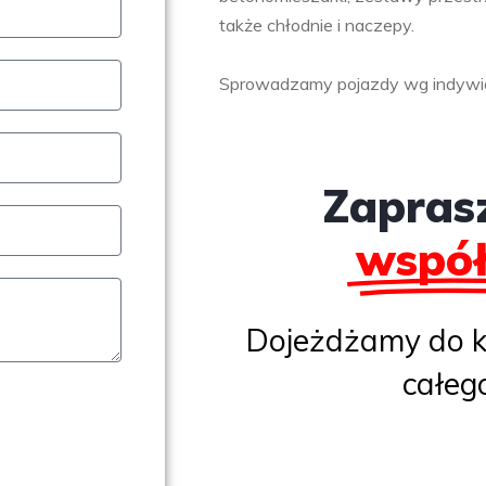
także chłodnie i naczepy.
Sprowadzamy pojazdy wg indywidua
Zapras
współ
Dojeżdżamy do kl
całego