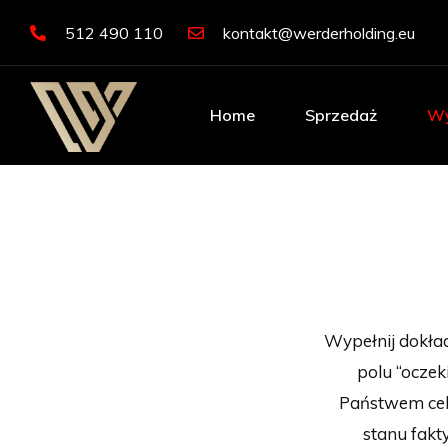
512 490 110
kontakt@werderholding.eu
Home
Sprzedaż
Wy
Wypełnij dokład
polu “oczek
Państwem cel
stanu fakt