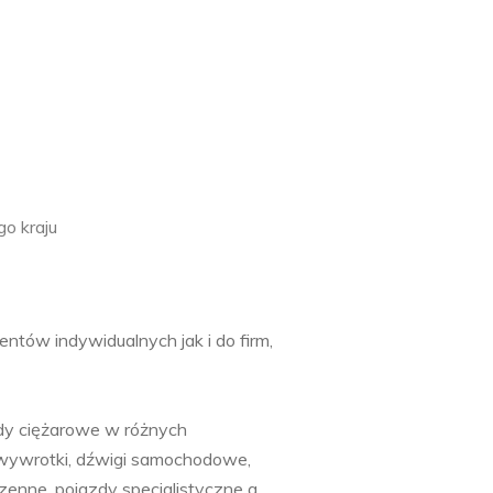
go kraju
entów indywidualnych jak i do firm,
dy ciężarowe w różnych
, wywrotki, dźwigi samochodowe,
zenne, pojazdy specjalistyczne a