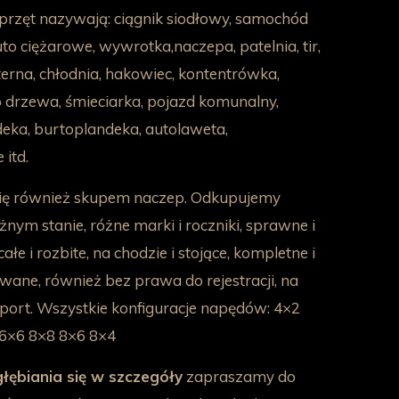
sprzęt nazywają: ciągnik siodłowy, samochód
to ciężarowe, wywrotka,naczepa, patelnia, tir,
terna, chłodnia, hakowiec, kontentrówka,
drzewa, śmieciarka, pojazd komunalny,
ndeka, burtoplandeka, autolaweta,
itd.
ię również skupem naczep. Odkupujemy
nym stanie, różne marki i roczniki, sprawne i
ałe i rozbite, na chodzie i stojące, kompletne i
ane, również bez prawa do rejestracji, na
ksport. Wszystkie konfiguracje napędów: 4×2
6×6 8×8 8×6 8×4
łębiania się w szczegóły
zapraszamy do