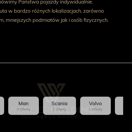
mówimy Państwa pojazdy indywidualnie.
ta w bardzo różnych lokalizacjach, zarówno
m, mniejszych podmiatów jak i osób fizycznych.
Man
Scania
Volvo
Me
0 Oferty
1 Oferty
1 Oferty