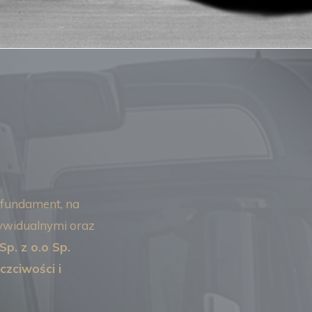
 fundament, na
dywidualnymi oraz
p. z o.
o Sp.
zciwości i