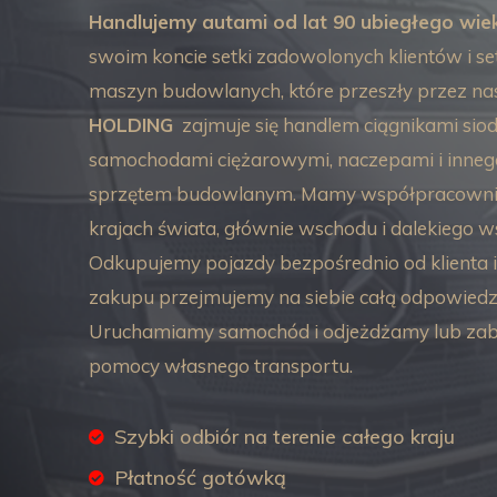
Handlujemy autami od lat 90 ubiegłego wie
swoim koncie setki zadowolonych klientów i s
maszyn budowlanych, które przeszły przez na
HOLDING
zajmuje się handlem ciągnikami sio
samochodami ciężarowymi, naczepami i inneg
sprzętem budowlanym. Mamy współpracowni
krajach świata, głównie wschodu i dalekiego w
Odkupujemy pojazdy bezpośrednio od klienta
zakupu przejmujemy na siebie całą odpowiedzi
Uruchamiamy samochód i odjeżdżamy lub zab
pomocy własnego transportu.
Szybki odbiór na terenie całego kraju
Płatność gotówką