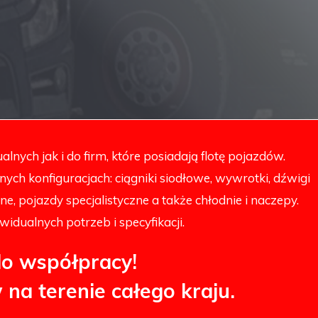
lnych jak i do firm, które posiadają flotę pojazdów.
ch konfiguracjach: ciągniki siodłowe, wywrotki, dźwigi
 pojazdy specjalistyczne a także chłodnie i naczepy.
idualnych potrzeb i specyfikacji.
o współpracy!
na terenie całego kraju.