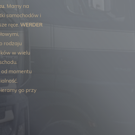
ku.
Mamy na
etki samochodów i
sze ręce.
WERDER
dłowymi,
o rodzaju
ków w wielu
schodu.
 i od momentu
alność.
ieramy go przy