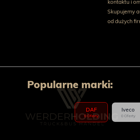
kontaktu i o
Skupujemy au
od dużych fir
Popularne marki:
DAF
Iveco
0 Oferty
0 Oferty