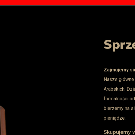
Sprz
Zajmujemy si
Nasze główne ki
Arabskich. Dz
formalności o
bierzemy na s
pieniądze.
Skupujemy 