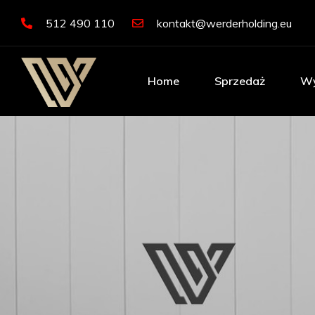
512 490 110
kontakt@werderholding.eu
Home
Sprzedaż
Wy