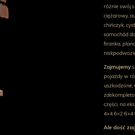
różnie swój 
ciężarowy, au
chińczyk, cys
samochód do 
firanka, pla
niskpodwozie 
Zajmujemy
s
pojazdy w róż
uszkodzone, c
zdekompletow
części, na e
4×4 6×2 6×4 
Ale dość zag