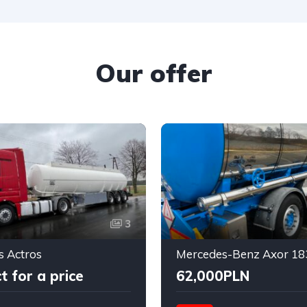
Our offer
3
 Actros
Mercedes-Benz Axor 18
t for a price
62,000PLN