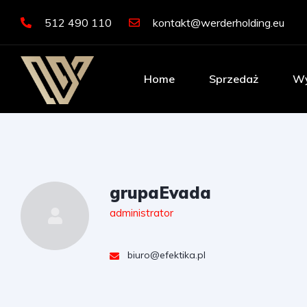
512 490 110
kontakt@werderholding.eu
Home
Sprzedaż
Wy
grupaEvada
administrator
biuro@efektika.pl