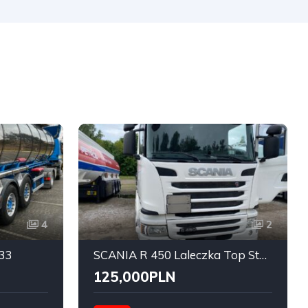
4
2
33
SCANIA R 450 Laleczka Top Stan
125,000PLN