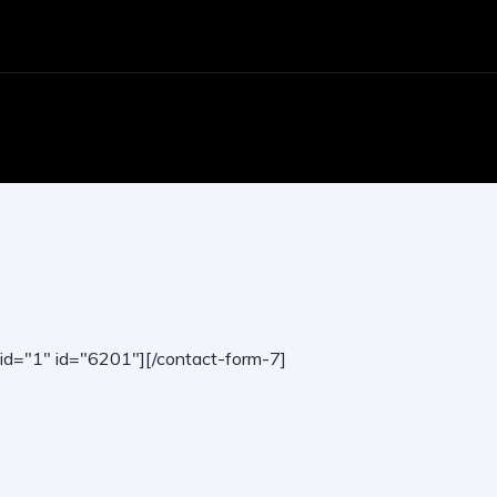
-id="1" id="6201"][/contact-form-7]